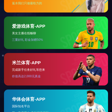
白水洋、鸳鸯溪为两个景区，预订时请确认