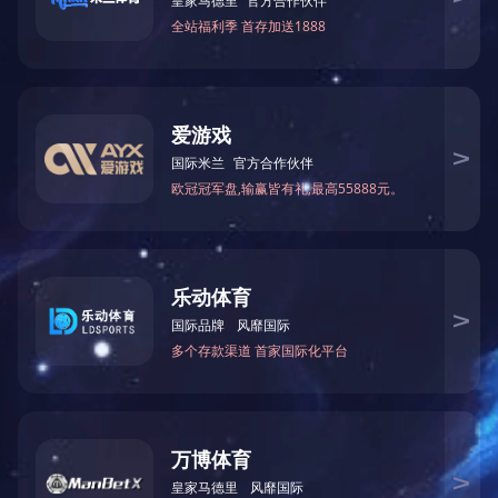
当前位置 :
米兰官方网站-米兰milan(中国)
>